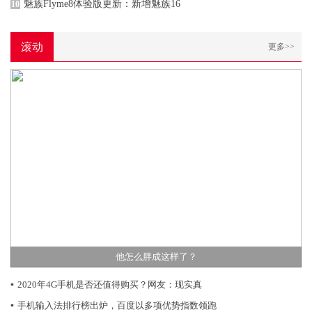
魅族Flyme8体验版更新：新增魅族16
10
滚动
更多>>
他怎么胖成这样了？
▪
2020年4G手机是否还值得购买？网友：现实真
▪
手机输入法排行榜出炉，百度以多项优势指数领跑