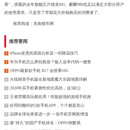
香"，搭载的去年旗舰芯片骁龙845、麒麟980也足以满足大部分用户
的使用需求。只是苦了早期花大价钱购买的消费者了。
推荐阅读：
东南都市网
推荐要闻
iPhone发烫的原因分析及一些降温技巧
1
华为手机怎么辨别真假？输入这串代码一键查
2
OPPO最新款手机 R17 会搭乘10G
3
火线精英手机版全新地图魔方乐园地图详解
4
2020年买手机要挑性价比高的，这3款公
5
王者荣耀高玩都在用！性能超强的游戏手机推
6
好用到颤抖的5款手机APP，个个都是良心
7
品牌全球化将更进一步 一加手机官网新增顶
8
最“持久”的国产手机排名：OPPO倒数第
9