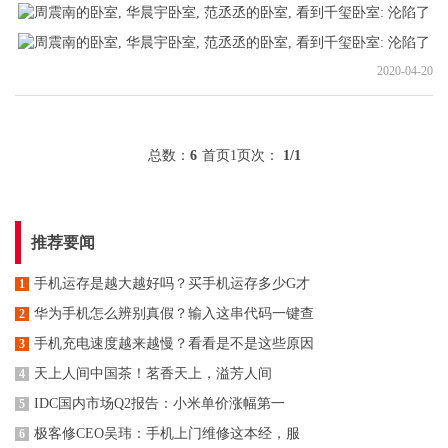
2020-04-20
总数：
6
首页
1
页次：
1
/1
推荐要闻
手机运存是越大越好吗？买手机运存多少G才
1
华为手机怎么辨别真假？输入这串代码一键查
2
手机充电速度越来越慢？看看是不是这些原因
3
天上人间中国茶！茗香天上，溢芳人间
4
IDC国内市场Q2报告：小米单价涨幅第一
5
极客修CEO吴玮：手机上门维修这本经，服
6