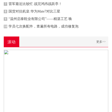
雷军最近比较忙 战完鸿祎战跃亭！
7
国货对抗机皇:华为Mate7对比三星
8
“温州启泰鞋业有限公司”——精湛工艺 唤
9
学员七次换配件，查遍所有电路，成功修复泡
10
滚动
更多>>