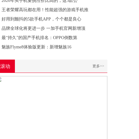
2020年买手机要挑性价比高的，这3款公
王者荣耀高玩都在用！性能超强的游戏手机推
好用到颤抖的5款手机APP，个个都是良心
品牌全球化将更进一步 一加手机官网新增顶
最“持久”的国产手机排名：OPPO倒数第
魅族Flyme8体验版更新：新增魅族16
滚动
更多>>