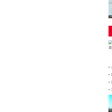
▪
▪
▪
▪