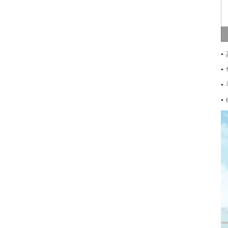
▪
▪
▪
▪