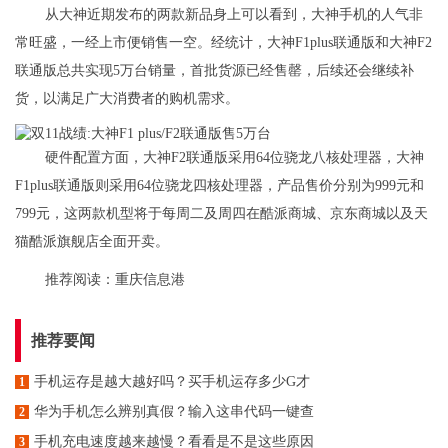
从大神近期发布的两款新品身上可以看到，大神手机的人气非
常旺盛，一经上市便销售一空。经统计，大神F1plus联通版和大神F2
联通版总共实现5万台销量，首批货源已经售罄，后续还会继续补
货，以满足广大消费者的购机需求。
硬件配置方面，大神F2联通版采用64位骁龙八核处理器，大神
F1plus联通版则采用64位骁龙四核处理器，产品售价分别为999元和
799元，这两款机型将于每周二及周四在酷派商城、京东商城以及天
猫酷派旗舰店全面开卖。
推荐阅读：
重庆信息港
推荐要闻
手机运存是越大越好吗？买手机运存多少G才
1
华为手机怎么辨别真假？输入这串代码一键查
2
手机充电速度越来越慢？看看是不是这些原因
3