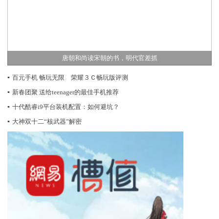
唐朝和尚读宋朝的书，明代官差抓
▪
百元手机 畅玩无限 荣耀３Ｃ畅玩版评测
▪
新春团聚 送给teenager的最佳手机推荐
▪
十代酷睿i9平台装机配置：如何避坑？
▪
大神双十二“核武器”解密