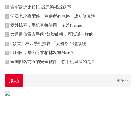
雷军最近比较忙 战完鸿祎战跃亭！
4
学员七次换配件，查遍所有电路，成功修复泡
5
意外惊喜，手机直接使用，东芝Premiu
6
六月最值得入手的4款智能机，可以说一样的
7
8款大屏校园手机推荐 千元价格不输旗舰
8
9月4日，华为将在柏林发布Mate 7
9
全国排名前五的安全软件，你手机里装的是？
10
滚动
更多>>