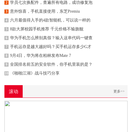
学员七次换配件，查遍所有电路，成功修复泡
2
意外惊喜，手机直接使用，东芝Premiu
3
六月最值得入手的4款智能机，可以说一样的
4
8款大屏校园手机推荐 千元价格不输旗舰
5
华为手机怎么辨别真假？输入这串代码一键查
6
手机运存是越大越好吗？买手机运存多少G才
7
9月4日，华为将在柏林发布Mate 7
8
全国排名前五的安全软件，你手机里装的是？
9
《啪啪江湖》战斗技巧分享
10
滚动
更多>>