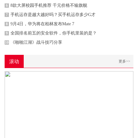
8款大屏校园手机推荐 千元价格不输旗舰
6
手机运存是越大越好吗？买手机运存多少G才
7
9月4日，华为将在柏林发布Mate 7
8
全国排名前五的安全软件，你手机里装的是？
9
《啪啪江湖》战斗技巧分享
10
滚动
更多>>