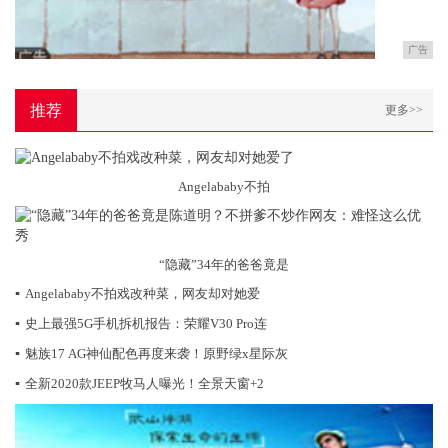
广告
推荐
更多>>
Angelababy不拍
“隐藏”34年的爸爸竟是
▪
Angelababy不拍戏改种菜，网友却对她爱
▪
史上最强5G手机拆机报告：荣耀V30 Pro连
▪
魅族17 AG神仙配色再度来袭！原野绿x星际灰
▪
全新2020款JEEP牧马人曝光！全景天窗+2