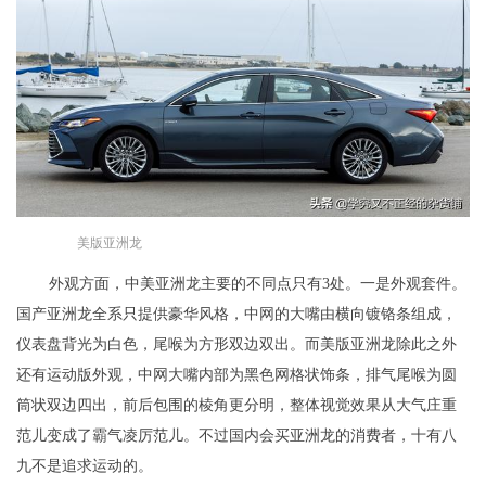
美版亚洲龙
外观方面，中美亚洲龙主要的不同点只有3处。一是外观套件。
国产亚洲龙全系只提供豪华风格，中网的大嘴由横向镀铬条组成，
仪表盘背光为白色，尾喉为方形双边双出。而美版亚洲龙除此之外
还有运动版外观，中网大嘴内部为黑色网格状饰条，排气尾喉为圆
筒状双边四出，前后包围的棱角更分明，整体视觉效果从大气庄重
范儿变成了霸气凌厉范儿。不过国内会买亚洲龙的消费者，十有八
九不是追求运动的。