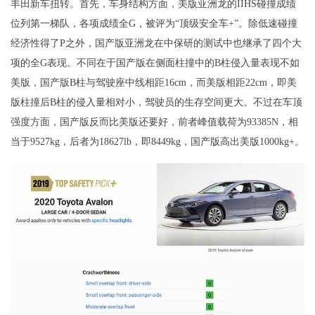
丰田新车扭转。首先，车身结构方面，美版亚洲龙的IIHS碰撞成绩
位列第一梯队，各项成绩全G，被评为“顶级安全车+”。除低速碰撞
经济性得了P之外，国产版亚洲龙在中保研的测试中也继承了四个大
项的全G表现。不同在于国产版在侧面柱撞中的B柱侵入量表现不如
美版，国产版B柱与驾驶座中线相距16cm，而美版相距22cm，即美
版柱撞后B柱的侵入量相对小，驾驶员的生存空间更大。不过在车顶
强度方面，国产版反而比美版还要好，前者峰值载荷为93385N，相
当于9527kg，后者为18627lb，即8449kg，国产版高出美版1000kg+。