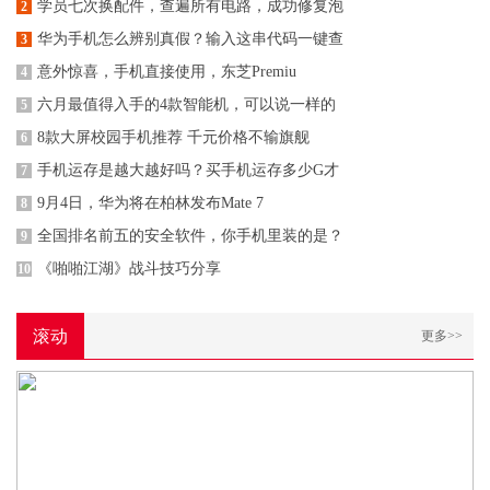
学员七次换配件，查遍所有电路，成功修复泡
2
华为手机怎么辨别真假？输入这串代码一键查
3
意外惊喜，手机直接使用，东芝Premiu
4
六月最值得入手的4款智能机，可以说一样的
5
8款大屏校园手机推荐 千元价格不输旗舰
6
手机运存是越大越好吗？买手机运存多少G才
7
9月4日，华为将在柏林发布Mate 7
8
全国排名前五的安全软件，你手机里装的是？
9
《啪啪江湖》战斗技巧分享
10
滚动
更多>>