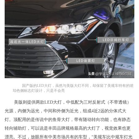
国产版的LED大灯，虽然与美版大灯不同，却保留了美规车特有的琥
珀色侧标志灯设计，只是不会亮
美版则提供两款LED大灯，中低配为三对反射式（不带透镜）
光源，内侧为远光，中间和外侧为近光，组成4近2远的分体式大
灯。顶配用的是传说中的鱼骨大灯，带有随动转向功能，也有静态
转向辅助灯，可以说是丰田品牌规格最高的大灯了，视觉效果也更
漂亮。不过，放眼所有中美市场共有的车型，“美规车比中规车灯光