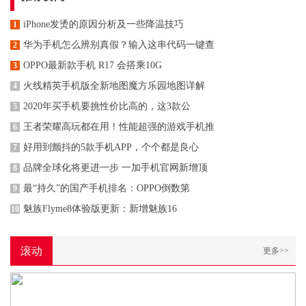
iPhone发烫的原因分析及一些降温技巧
1
华为手机怎么辨别真假？输入这串代码一键查
2
OPPO最新款手机 R17 会搭乘10G
3
火线精英手机版全新地图魔方乐园地图详解
4
2020年买手机要挑性价比高的，这3款公
5
王者荣耀高玩都在用！性能超强的游戏手机推
6
好用到颤抖的5款手机APP，个个都是良心
7
品牌全球化将更进一步 一加手机官网新增顶
8
最“持久”的国产手机排名：OPPO倒数第
9
魅族Flyme8体验版更新：新增魅族16
10
滚动
更多>>