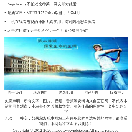
▪
Angelababy不拍戏改种菜，网友却对她爱
▪
魅族官宣：MEIZU175G全力以赴，力争4月
▪
手机在线看电视的神器！真实用，随时随地想看就看
▪
玩手游用这个云手机APP，一个月最少省最少省1
-
-
-
-
关于我们
联系我们
老版地图
网站地图
版权声明
免责声明：所有文字、图片、视频、音频等资料均来自互联网，不代表本
站赞同其观点，本站亦不为其版权负责。相关作品的原创性、文中陈述文
字
无法一一核实，如果您发现本网站上有侵犯您的合法权益的内容，请联系
我们，本网站将立即予以删除！
Copyright © 2012-2020 http://www.yndct.com, All rights reserved.