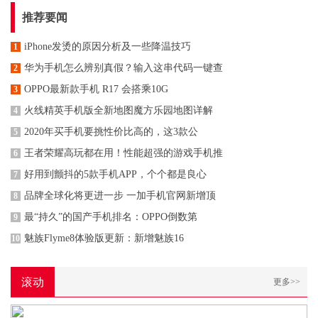
推荐要闻
iPhone发烫的原因分析及一些降温技巧
1
华为手机怎么辨别真假？输入这串代码一键查
2
OPPO最新款手机 R17 会搭乘10G
3
火线精英手机版全新地图魔方乐园地图详解
4
2020年买手机要挑性价比高的，这3款公
5
王者荣耀高玩都在用！性能超强的游戏手机推
6
好用到颤抖的5款手机APP，个个都是良心
7
品牌全球化将更进一步 一加手机官网新增顶
8
最“持久”的国产手机排名：OPPO倒数第
9
魅族Flyme8体验版更新：新增魅族16
10
滚动
更多>>