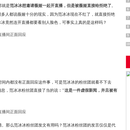
5
那就是
。
范冰冰想邀请薇娅一起开直播，但是被薇娅直接给拒绝了
6
很多人都说薇娅十分的现实，因为范冰冰现在不红了，就直接拒绝
7
冰冰竟然连开直播都要看别人脸色，可事实上真的是这样吗？
8
9
10
时间内都没有正面回应这件事，可是范冰冰的粉丝团就看不下去
消息，范冰冰粉丝团直接了当的说
："这是一件虚假新闻，并且被有
情。那么范冰冰粉丝团发文有用吗？范冰冰粉丝团的发言仅仅是代