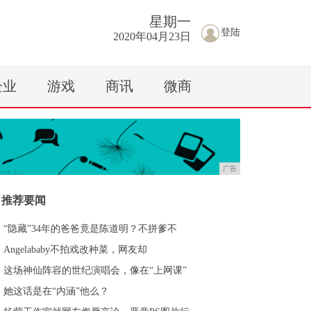
星期
一
登陆
2020年04月23日
企业
游戏
商讯
微商
广告
推荐要闻
“隐藏”34年的爸爸竟是陈道明？不拼爹不
Angelababy不拍戏改种菜，网友却
这场神仙阵容的世纪演唱会，像在“上网课”
她这话是在“内涵”他么？