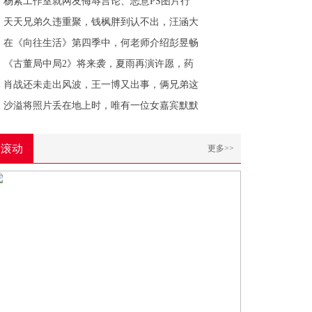
杨紫工作室就网友侮辱言论、恶意PS图片行
天天兄弟久违重聚，钱枫胖到认不出，汪涵大
在《向往生活》第四季中，何老师介绍彭昱畅
《古董局中局2》将来袭，夏雨再演许愿，药
肖战还未走出风波，王一博又出事，俩兄弟这
沙溢将照片丢在地上时，唯有一位女嘉宾默默
滚动
更多>>