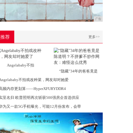
广告
推荐
更多>>
Angelababy不拍
“隐藏”34年的爸爸竟是
Angelababy不拍戏改种菜，网友却对她爱
高频内存更划算——HyperXFURYDDR4
实至名归 欧普照明再次斩获500强房企首选供应
华为又一款5G手机曝光，可能12月份发布，会带