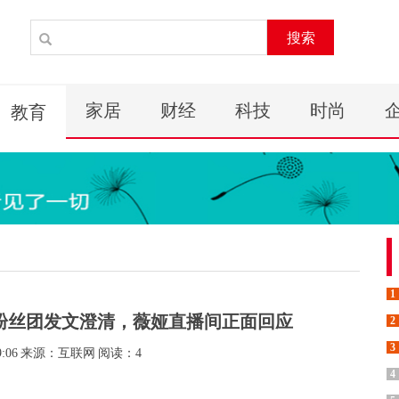
搜索
家居
财经
科技
时尚
教育
1
粉丝团发文澄清，薇娅直播间正面回应
2
3
9:06
来源：互联网
阅读：4
4