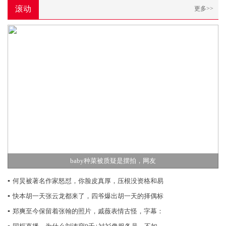
滚动
更多>>
baby种菜被质疑是摆拍，网友
▪
何炅被著名作家怒怼，你脸皮真厚，压根没资格和易
▪
快本胡一天张云龙都来了，四爷爆出胡一天的择偶标
▪
郑爽至今保留着张翰的照片，戚薇表情古怪，字幕：