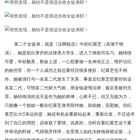
第二个女徒弟，就是《法网狙击》中的纪慕芝（高海宁饰
演）。她是初出茅庐的法律系大学生，进入了律政司实习。她纯情
可爱，年轻貌美，勤奋上进，一心想要做一名伸张正义，维护法纪
的检控官，但一个人成功之前总要经历很多挫折，纪慕芝也不例
外。她被强行与一名富二代发生了关系，事发后纪慕芝想要控告这
名富二代，可惜富二代财大气粗，用金钱凌驾法律，最后竟被判无
罪。杨怡饰演的况天蓝作为她的师傅，心疼不已，但又无能为力，
只能像一个姐姐一般在纪慕芝身旁陪伴她，鼓励她，安慰她。但纪
慕芝比大C幸运的是，她还有机会重新站起来，重新出发，不仅追求
到了自己的理想，还收获了爱情。说真的，当时在看纪慕芝这个案
件审讯的时候，气得我牙痒痒，在受害人如此冷静地保留证据，上