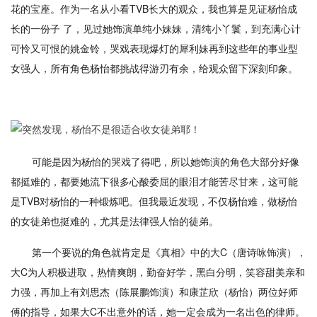
花的宝座。作为一名从小看TVB长大的观众，我也算是见证杨怡成
长的一份子 了，见过她饰演单纯小妹妹，清纯小丫鬟，到充满心计
可怜又可恨的姚金铃，哭戏表现爆灯的犀利妹再到这些年的事业型
女强人，所有角色杨怡都挑战得游刃有余，给观众留下深刻印象。
可能是因为杨怡的哭戏了得吧，所以她饰演的角色大部分好像
都挺难的，都要她流下很多心酸委屈的眼泪才能苦尽甘来，这可能
是TVB对杨怡的一种锻炼吧。但我最近发现，不仅杨怡难，做杨怡
的女徒弟也挺难的，尤其是法律强人怡的徒弟。
第一个要说的角色就肯定是《真相》中的大C（唐诗咏饰演），
大C为人积极进取，热情爽朗，勤奋好学，黑白分明，笑容甜美亲和
力强，再加上有刘思杰（陈展鹏饰演）和康芷欣（杨怡）两位好师
傅的指导，如果大C不出意外的话，她一定会成为一名出色的律师。