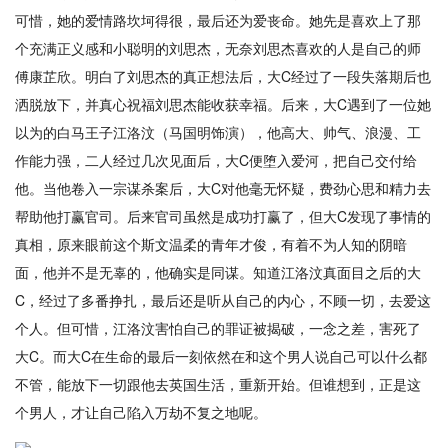
可惜，她的爱情路坎坷得很，最后还为爱丧命。她先是喜欢上了那
个充满正义感和小聪明的刘思杰，无奈刘思杰喜欢的人是自己的师
傅康芷欣。明白了刘思杰的真正想法后，大C经过了一段失落期后也
洒脱放下，并真心祝福刘思杰能收获幸福。后来，大C遇到了一位她
以为的白马王子江洛汶（马国明饰演），他高大、帅气、浪漫、工
作能力强，二人经过几次见面后，大C便堕入爱河，把自己交付给
他。当他卷入一宗谋杀案后，大C对他毫无怀疑，费劲心思和精力去
帮助他打赢官司。后来官司虽然是成功打赢了，但大C发现了事情的
真相，原来眼前这个斯文温柔的青年才俊，有着不为人知的阴暗
面，他并不是无辜的，他确实是同谋。知道江洛汶真面目之后的大
C，经过了多番挣扎，最后还是听从自己的内心，不顾一切，去爱这
个人。但可惜，江洛汶害怕自己的罪证被揭破，一念之差，害死了
大C。而大C在生命的最后一刻依然在和这个男人说自己可以什么都
不管，能放下一切跟他去英国生活，重新开始。但谁想到，正是这
个男人，才让自己陷入万劫不复之地呢。