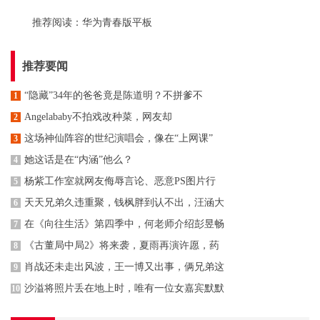
推荐阅读：
华为青春版平板
推荐要闻
“隐藏”34年的爸爸竟是陈道明？不拼爹不
1
Angelababy不拍戏改种菜，网友却
2
这场神仙阵容的世纪演唱会，像在“上网课”
3
她这话是在“内涵”他么？
4
杨紫工作室就网友侮辱言论、恶意PS图片行
5
天天兄弟久违重聚，钱枫胖到认不出，汪涵大
6
在《向往生活》第四季中，何老师介绍彭昱畅
7
《古董局中局2》将来袭，夏雨再演许愿，药
8
肖战还未走出风波，王一博又出事，俩兄弟这
9
沙溢将照片丢在地上时，唯有一位女嘉宾默默
10